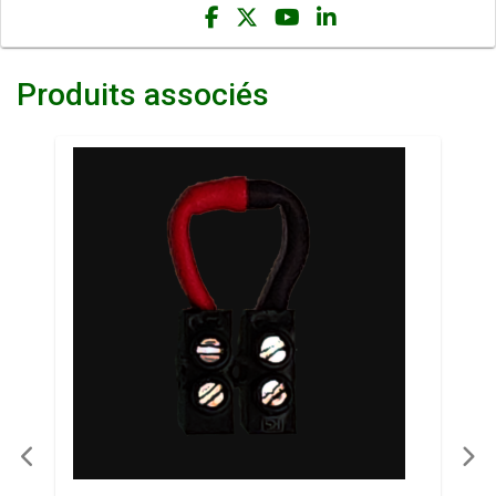
Produits associés
Previous
Ne