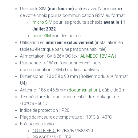
Une carte SIM
(non fournie)
autres avec l’abonnement
de votre choix pour la communication GSM au format :
micro SIM
pour les produits achetés
avant le 11
Juillet 2022
nano SIM
pour les autres
Utilisation en
intérieur exclusivement
(installation en
tableau électrique par une personne habilitée)
Alimentation : 8V à 26V DC (ex :
ALIMECO 12V-4W
)
Puissance : < 1W en fonctionnement, hors
communication GSM et sorties inactives
Dimensions : 70 x 58 x 90 mm (Boîtier modulaire format
U4)
Antenne : 185 x 46.5mm (
documentation
), câble de 2m
Température de fonctionnement et de stockage : de
-10°C à +60°C
Indice de protection : IP20
Plage de mesure de température : -10°C à +40°C
Fréquences radio :
4G LTE FFD :
B1/B3/B7/B8/B20
3G W-CDMA :
B1/B8