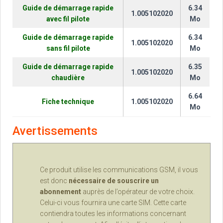
Guide de démarrage rapide
6.34
1.005102020
avec fil pilote
Mo
Guide de démarrage rapide
6.34
1.005102020
sans fil pilote
Mo
Guide de démarrage rapide
6.35
1.005102020
chaudière
Mo
6.64
Fiche technique
1.005102020
Mo
Avertissements
Ce produit utilise les communications GSM, il vous
est donc
nécessaire de souscrire un
abonnement
auprès de l’opérateur de votre choix.
Celui-ci vous fournira une carte SIM. Cette carte
contiendra toutes les informations concernant