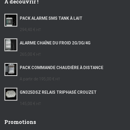
A découvrir !
PACK ALARME SMS TANK À LAIT
294,40 €
HT
ALARME CHAÎNE DU FROID 2G/3G/4G
265,00 €
HT
PACK COMMANDE CHAUDIÈRE À DISTANCE
A partir de
195,00 €
HT
GN325DSZ RELAIS TRIPHASÉ CROUZET
145,00 €
HT
Promotions