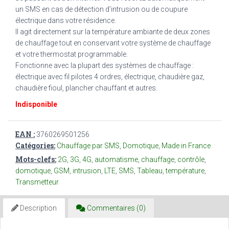
un SMS en cas de détection d’intrusion ou de coupure
électrique dans votre résidence.
Il agit directement sur la température ambiante de deux zones
de chauffage tout en conservant votre système de chauffage
et votre thermostat programmable.
Fonctionne avec la plupart des systèmes de chauffage :
électrique avec fil pilotes 4 ordres, électrique, chaudière gaz,
chaudière fioul, plancher chauffant et autres.
Indisponible
EAN :
3760269501256
Catégories:
Chauffage par SMS
,
Domotique
,
Made in France
Mots-clefs:
2G
,
3G
,
4G
,
automatisme
,
chauffage
,
contrôle
,
domotique
,
GSM
,
intrusion
,
LTE
,
SMS
,
Tableau
,
température
,
Transmetteur
Description
Commentaires (0)