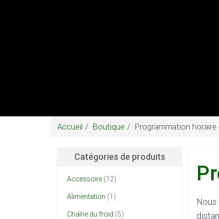
Accueil
Boutique
Programmation horaire
Catégories de produits
Pr
Accessoire
(12)
Alimentation
(1)
Nous 
Chaîne du froid
(5)
dista