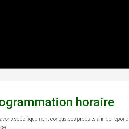
ogrammation horaire
avons spécifiquement conçus ces produits afin de répondr
nce.