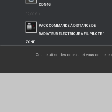
CDN4G
39,00 €
HT
PACK COMMANDE À DISTANCE DE
RADIATEUR ÉLECTRIQUE À FIL PILOTE 1
ZONE
A partir de
195,00 €
HT
Ce site utilise des cookies et vous donne le
FAQ
CONDITIONS G
© SILIS Électronique - 2026. All rights reserved.
Hestia | Développé par
ThemeIsle