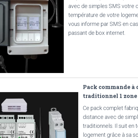
avec de simples SMS votre cha
température de votre logeme
vous informe par SMS en cas
passant de box internet.
Pack commande à di
traditionnel 1 zone
Ce pack complet fabri
distance avec de simpl
traditionnels. Il suit e
logement grâce à sa s