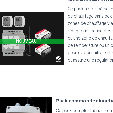
Ce pack a été spécial
de chauffage sans box i
zones de chauffage via 
récepteurs connectés 
qu'une zone de chauffage
NOUVEAU
de température ou un 
pourrez connaître en t
et assuré une régulati
Pack commande chaudiè
Ce pack complet fabriqué e