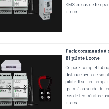
SMS en cas de tempéra
internet.
Pack commande à di
fil pilote 1 zone
Ce pack complet fabri
distance avec de simpl
pilote. Il suit en temp
grâce à sa sonde de t
cas de température ano
internet.