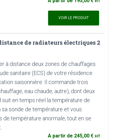
A partir de
195,00 €
HT
VOIR LE PRODUIT
stance de radiateurs électriques 2
er à distance deux zones de chauffages
aude sanitaire (ECS) de votre résidence
cation saisonnière. Il commande trois
chauffage, eau chaude, autre), dont deux
 Il suit en temps réel la température de
à sa sonde de température et vous
 de température anormale, tout en se
.
A partir de
245,00 €
HT