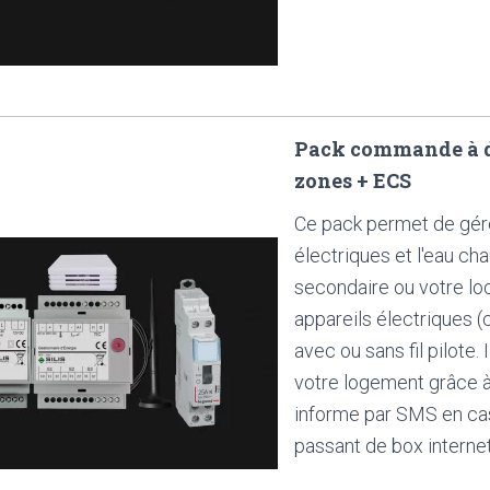
Pack commande à di
zones + ECS
Ce pack permet de gér
électriques et l'eau ch
secondaire ou votre lo
appareils électriques (
avec ou sans fil pilote.
votre logement grâce 
informe par SMS en cas
passant de box internet