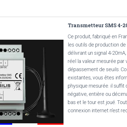
Transmetteur SMS 4-
Ce produit, fabriqué en Fr
les outils de production de 
délivrant un signal 4-20mA
réel la valeur mesurée par 
dépassement de seuils. Con
existantes, vous êtes infor
physique mesurée. il suffit 
négative, entière ou décimal
bas et le tour est joué. Tou
connexion internet n'est re