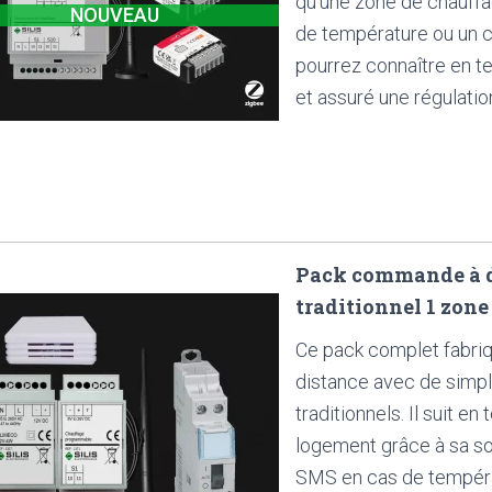
qu'une zone de chauffage
NOUVEAU
de température ou un 
pourrez connaître en t
et assuré une régulati
Pack commande à di
traditionnel 1 zone
Ce pack complet fabri
distance avec de simpl
traditionnels. Il suit e
logement grâce à sa s
SMS en cas de tempéra