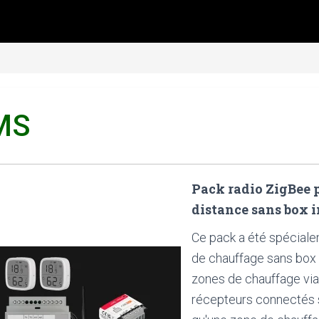
MS
Pack radio ZigBee
distance sans box 
Ce pack a été spécial
de chauffage sans box i
zones de chauffage via 
récepteurs connectés 