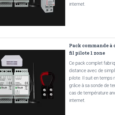
internet.
Pack commande à di
fil pilote 1 zone
Ce pack complet fabri
distance avec de simpl
pilote. Il suit en temp
grâce à sa sonde de t
cas de température ano
internet.