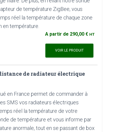
 filaire. De plus, en reliant notre sonde
capteur de température ZigBee, vous
emps réel la température de chaque zone
on en température.
A partir de
290,00 €
HT
VOIR LE PRODUIT
stance de radiateur électrique
qué en France permet de commander à
es SMS vos radiateurs électriques
n temps réel la température de votre
onde de température et vous informe par
ture anormale, tout en se passant de box