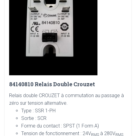
84140810 Relais Double Crouzet
Relais double CROUZET à commutation au passage à
zéro sur tension alternative.
Type : SSR 1-PH
Sortie : SCR
Forme du contact : SPST (1 Form A)
Tension de fonctionnement : 24V
à 280V
RMS
RMS