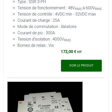
Type : SSR 3-PH
Tension de fonctionnement : 48V
à 600V
RMS
RMS
Tension de contrôle : 4VDC min - 32VDC max
Courant de charge : 25A
Mode de commutation : Aléatoire
Courant de pic : 300A
Tension d'isolation : 4000V
RMS
Bornes de relais : Vis
172,00 €
HT
VOIR LE PRODUIT