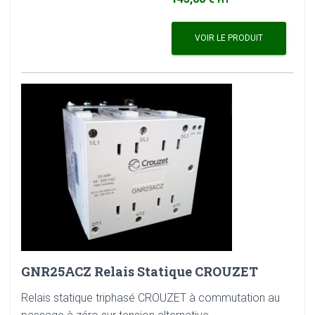
VOIR LE PRODUIT
GNR25ACZ Relais Statique CROUZET
Relais statique triphasé CROUZET à commutation au