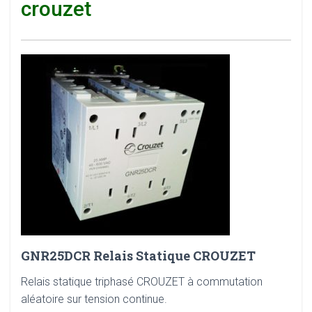
crouzet
GNR25DCR Relais Statique CROUZET
Relais statique triphasé CROUZET à commutation
aléatoire sur tension continue.